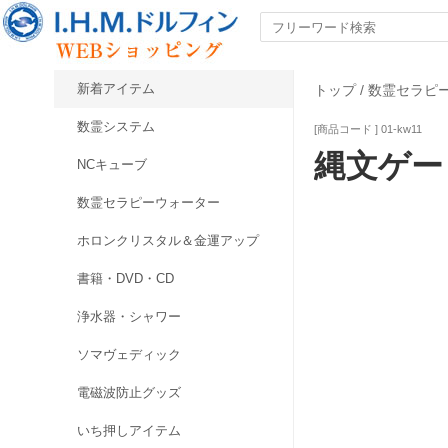
新着アイテム
トップ
/
数霊セラピ
数霊システム
[商品コード ] 01-kw11
縄文ゲート
NCキューブ
数霊セラピーウォーター
ホロンクリスタル＆金運アップ
書籍・DVD・CD
浄水器・シャワー
ソマヴェディック
電磁波防止グッズ
いち押しアイテム