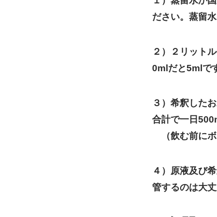
１）蒸留水か国
ださい。蒸留水
２）２リットル
0mlだと5mlで
３）希釈したお
合計で一日50
（飲む前にボ
４）原液及び希
管するのは大丈