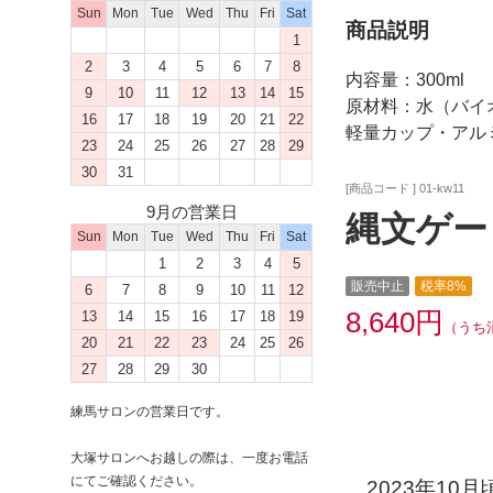
Sun
Mon
Tue
Wed
Thu
Fri
Sat
商品説明
1
2
3
4
5
6
7
8
内容量：300ml
9
10
11
12
13
14
15
原材料：水（バイ
16
17
18
19
20
21
22
軽量カップ・アル
23
24
25
26
27
28
29
30
31
[商品コード ] 01-kw11
9月の営業日
縄文ゲート
Sun
Mon
Tue
Wed
Thu
Fri
Sat
1
2
3
4
5
販売中止
税率8%
6
7
8
9
10
11
12
8,640円
13
14
15
16
17
18
19
（うち
20
21
22
23
24
25
26
27
28
29
30
練馬サロンの営業日です。
大塚サロンへお越しの際は、一度お電話
にてご確認ください。
2023年10