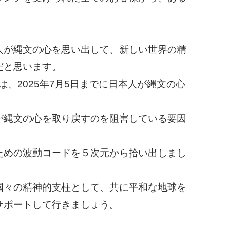
必須
必須
必須
が縄文の心を思い出して、新しい世界の精
だと思います。
、2025年7月5日までに日本人が縄文の心
縄文の心を取り戻すのを阻害している要因
必須
めの波動コードを５次元から拾い出しまし
々の精神的支柱として、共に平和な地球を
Eメール
サポートして行きましょう。
プライバシーポリシーをご確認ください。