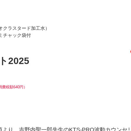
オクラスタード加工水）
ミチャック袋付
2025
消費税額640円）
月頃より、吉野内聖一郎先生のKTS-PRO波動カウン